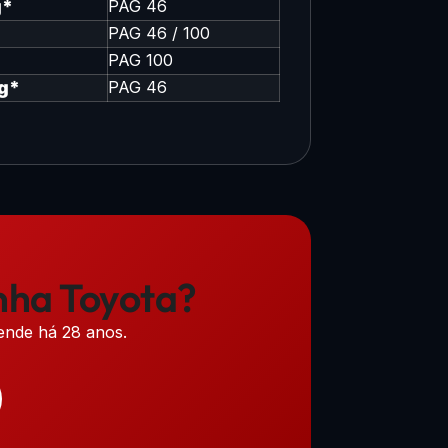
g*
PAG 46
PAG 46 / 100
PAG 100
g*
PAG 46
inha Toyota?
ende há 28 anos.