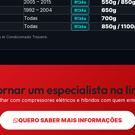
2005 – 2015
550g / 850
R134a
1992 – 2004
650g
R134a
Todas
700g
R134a
Todas
850g / 1100
R134a
 Ar Condicionado Traseiro.
ornar um especialista na l
lhar com compressores elétricos e híbridos com quem ent
QUERO SABER MAIS INFORMAÇÕES