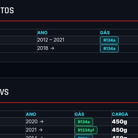
CTOS
ANO
GÁS
2012 – 2021
R134a
2018 ->
R134a
UVS
ANO
GÁS
CARGA
2020 ->
450g
R134a
2021 ->
450g
R1234yf