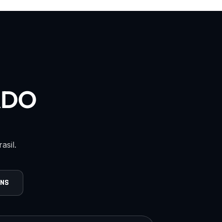
ADO
asil.
ANS