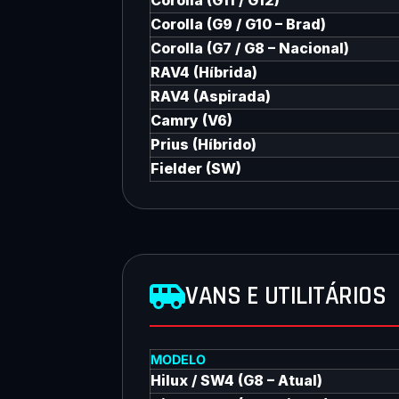
Corolla (G11 / G12)
Corolla (G9 / G10 – Brad)
Corolla (G7 / G8 – Nacional)
RAV4 (Híbrida)
RAV4 (Aspirada)
Camry (V6)
Prius (Híbrido)
Fielder (SW)
VANS E UTILITÁRIOS
MODELO
Hilux / SW4 (G8 – Atual)