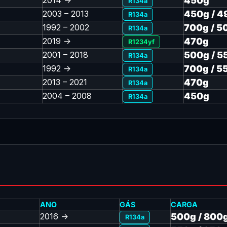
2014 ->
450g
R134a
2003 – 2013
450g / 4
R134a
1992 – 2002
700g / 5
R134a
2019 ->
470g
R1234yf
2001 – 2018
500g / 5
R134a
1992 ->
700g / 5
R134a
2013 – 2021
470g
R134a
2004 – 2008
450g
R134a
ANO
GÁS
CARGA
2016 ->
500g / 800
R134a