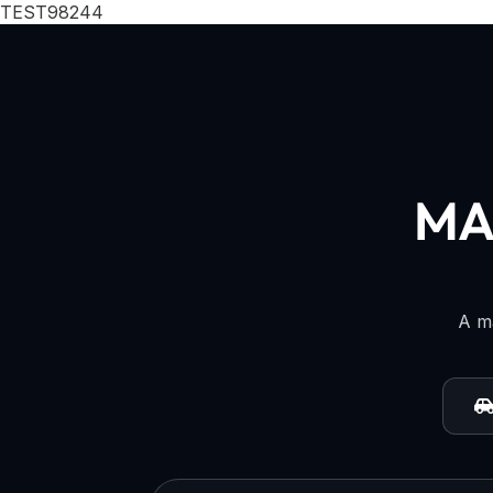
TEST98244
MA
A ma