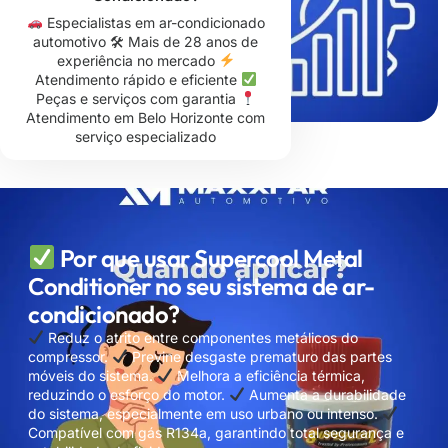
Especialistas em ar-condicionado
automotivo 🛠 Mais de 28 anos de
experiência no mercado
Atendimento rápido e eficiente
Peças e serviços com garantia
Atendimento em Belo Horizonte com
serviço especializado
Por que usar Supercool Metal
Conditioner no seu sistema de ar-
condicionado?
Reduz o atrito entre componentes metálicos do
compressor.
Previne desgaste prematuro das partes
móveis do sistema.
Melhora a eficiência térmica,
reduzindo o esforço do motor.
Aumenta a durabilidade
do sistema, especialmente em uso urbano ou intenso.
Compatível com gás R134a, garantindo total segurança e