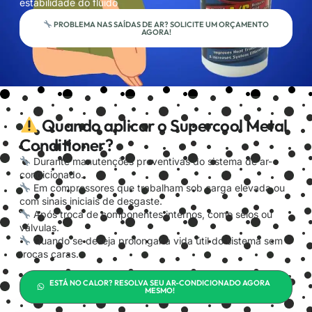
estabilidade do fluido
PROBLEMA NAS SAÍDAS DE AR? SOLICITE UM ORÇAMENTO
AGORA!
Quando aplicar o Supercool Metal
Conditioner?
Durante manutenções preventivas do sistema de ar-
condicionado.
Em compressores que trabalham sob carga elevada ou
com sinais iniciais de desgaste.
Após troca de componentes internos, como selos ou
válvulas.
Quando se deseja prolongar a vida útil do sistema sem
trocas caras.
ESTÁ NO CALOR? RESOLVA SEU AR-CONDICIONADO AGORA
MESMO!