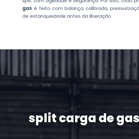
split com agilidade e segurança. Por isso, todo 
gas
é feito com balança calibrada, pressurizaç
de estanqueidade antes da liberação.
split carga de 