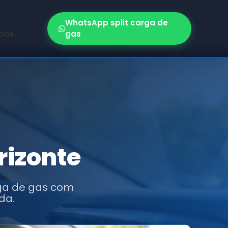
WhatsApp split carga de
mos
gas
rizonte
rga de gas com
da.