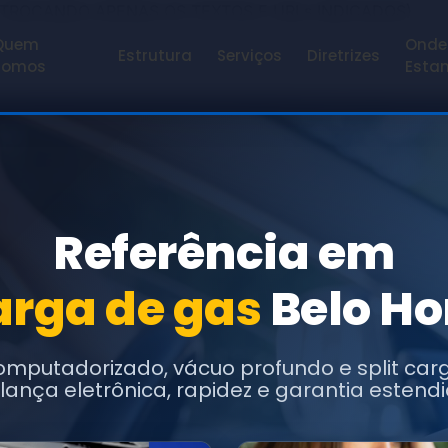
 TROCANDO APENAS OS TEXTOS E URLs INDICADOS)
Quem
Onde
Estrutura
Serviços
Diretrizes
Somos
Esta
Referência em
carga de gas
Belo Ho
omputadorizado, vácuo profundo e split ca
lança eletrônica, rapidez e garantia estendi