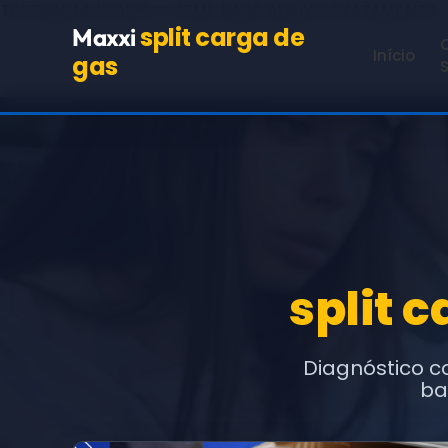
TEST98244
(COPIE O HTML BASE ABAIXO EXATAMENTE,
split carga de
Maxxi
Início
gas
split 
Diagnóstico c
ba