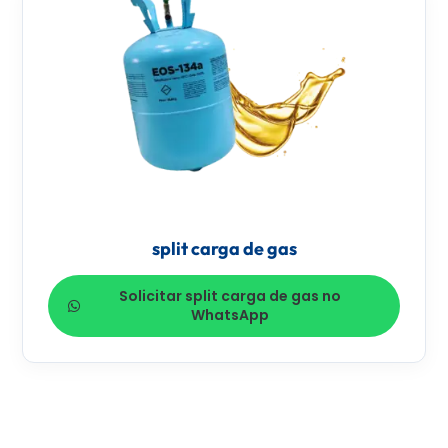
split carga de gas
Solicitar split carga de gas no
WhatsApp