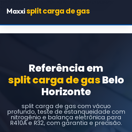
TEST98244
(COPIE O HTML BASE ABAIXO EXATAMENTE,
TROCANDO APENAS OS TEXTOS E URLs INDICADOS)
split carga de gas
Maxxi
Referência em
split carga de gas
Belo
Horizonte
split carga de gas com vácuo
profundo, teste de estanqueidade com
nitrogênio e balança eletrônica para
R410A e R32, com garantia e precisão.