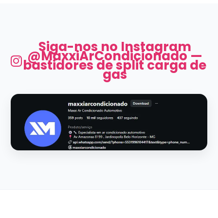
Siga-nos no Instagram
@MaxxiArCondicionado —
bastidores de split carga de
gas