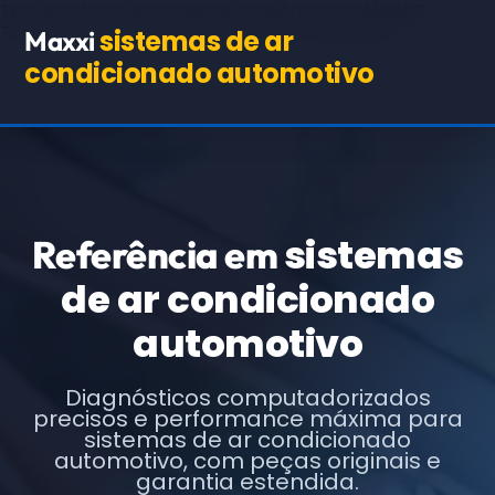
TEST98244
(COPIE O HTML BASE ABAIXO EXATAMENTE,
TROCANDO APENAS OS TEXTOS E URLs INDICADOS)
sistemas de ar
Maxxi
condicionado automotivo
sistemas
Referência em
de ar condicionado
automotivo
Diagnósticos computadorizados
precisos e performance máxima para
sistemas de ar condicionado
automotivo, com peças originais e
garantia estendida.