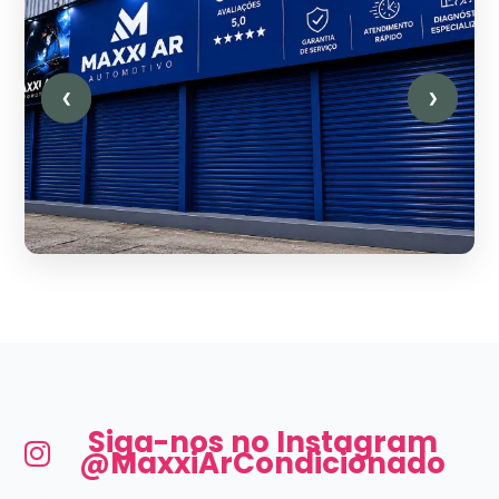
❮
❯
Siga-nos no Instagram
@MaxxiArCondicionado