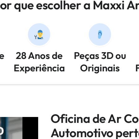
or que escolher a Maxxi A
e
28 Anos de
Peças 3D ou
Experiência
Originais
Oficina de Ar C
Automotivo perto