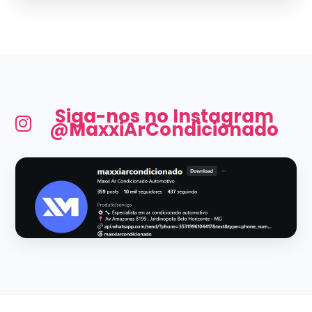
Siga-nos no Instagram
@MaxxiArCondicionado