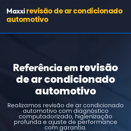
TEST98244
(COPIE O HTML BASE ABAIXO EXATAMENTE,
TROCANDO APENAS OS TEXTOS E URLs INDICADOS)
revisão de ar condicionado
Maxxi
automotivo
revisão
Referência em
de ar condicionado
automotivo
Realizamos revisão de ar condicionado
automotivo com diagnóstico
computadorizado, higienização
profunda e ajuste de performance
com garantia.