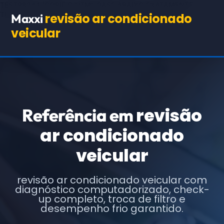
TEST98244
(COPIE O HTML BASE ABAIXO EXATAMENTE,
TROCANDO APENAS OS TEXTOS E URLs INDICADOS)
revisão ar condicionado
Maxxi
veicular
revisão
Referência em
ar condicionado
veicular
revisão ar condicionado veicular com
diagnóstico computadorizado, check-
up completo, troca de filtro e
desempenho frio garantido.