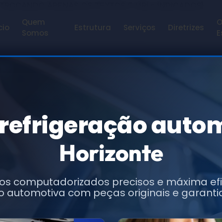
 TROCANDO APENAS OS TEXTOS E URLs INDICADOS)
Quem
O
cio
Estrutura
Serviços
Diretrizes
Somos
E
refrigeração auto
Horizonte
os computadorizados precisos e máxima ef
o automotiva com peças originais e garanti