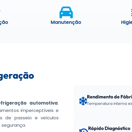
ação
Manutenção
Higi
geração
Rendimento de Fábr
efrigeração automotiva
.
Temperatura interna es
zamentos imperceptíveis e
 de passeio e veículos
 segurança.
Rápido Diagnóstico