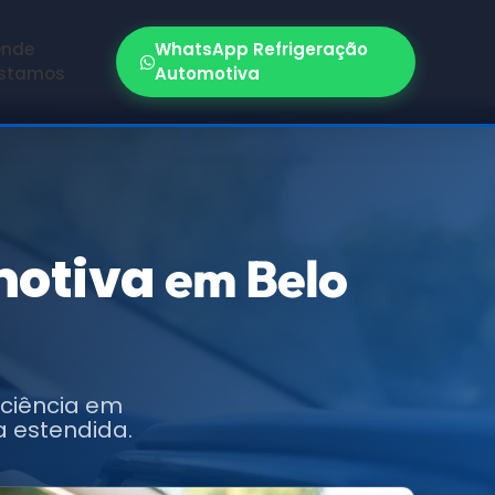
nde
WhatsApp Refrigeração
stamos
Automotiva
motiva
em Belo
iciência em
a estendida.