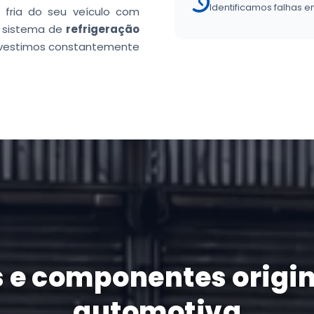
Identificamos falhas
 fria do seu veículo com
m sistema de
refrigeração
investimos constantemente
 e componentes origin
automotiva