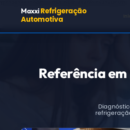
TEST98244
(COPIE O HTML BASE ABAIXO EXATAMENTE,
Refrigeração
Maxxi
Iní
Automotiva
Referência em
Diagnóstic
refrigeraçã