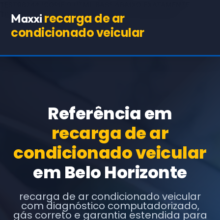
TEST98244
(COPIE O HTML BASE ABAIXO EXATAMENTE,
TROCANDO APENAS OS TEXTOS E URLs INDICADOS)
recarga de ar
Maxxi
condicionado veicular
Referência em
recarga de ar
condicionado veicular
em Belo Horizonte
recarga de ar condicionado veicular
com diagnóstico computadorizado,
gás correto e garantia estendida para