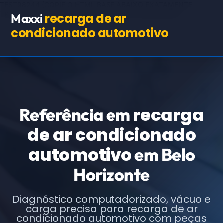
TEST98244
(COPIE O HTML BASE ABAIXO EXATAMENTE,
TROCANDO APENAS OS TEXTOS E URLs INDICADOS)
recarga de ar
Maxxi
condicionado automotivo
recarga
Referência em
de ar condicionado
automotivo
em Belo
Horizonte
Diagnóstico computadorizado, vácuo e
carga precisa para recarga de ar
condicionado automotivo com peças