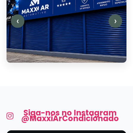
❮
❯
Siga-nos no Instagram
@MaxxiArCondicionado