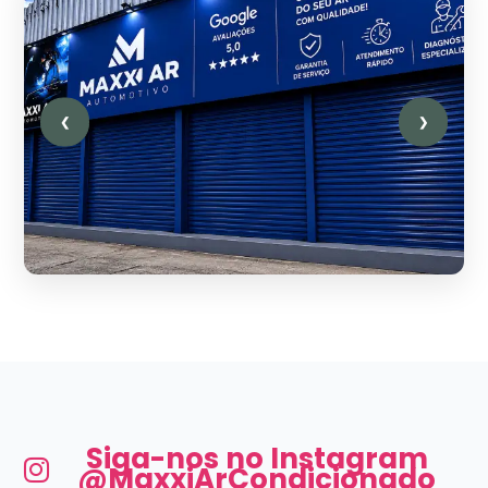
❮
❯
Siga-nos no Instagram
@MaxxiArCondicionado