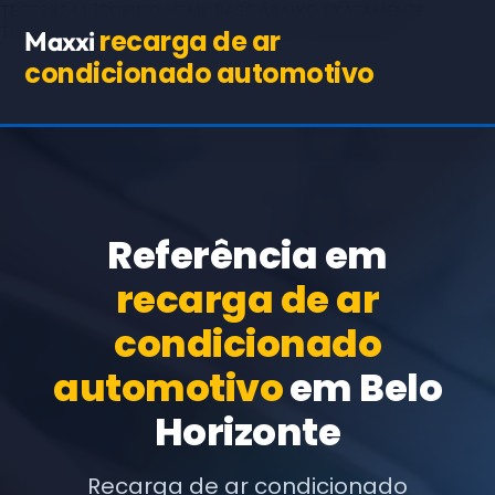
TEST98244
(COPIE O HTML BASE ABAIXO EXATAMENTE,
TROCANDO APENAS OS TEXTOS E URLs INDICADOS)
recarga de ar
Maxxi
condicionado automotivo
Referência em
recarga de ar
condicionado
automotivo
em Belo
Horizonte
Recarga de ar condicionado