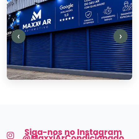
❮
❯
Siga-nos no Instagram
@MaxxiArCondicionado