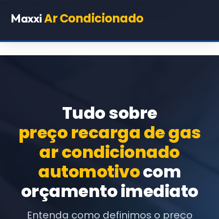
TEST98244
(COPIE O HTML BASE ABAIXO EXATAMENTE,
TROCANDO APENAS OS TEXTOS E URLs INDICADOS)
Ar Condicionado
Maxxi
Tudo sobre
preço recarga de gas
ar condicionado
automotivo
com
orçamento imediato
Entenda como definimos o preço