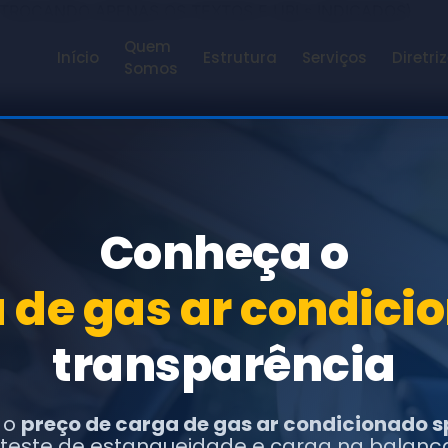
 TROCANDO APENAS OS TEXTOS E URLs INDICADOS)
Quem
Início
Estrutura
Serviços
Diretri
Somos
Conheça o
 de gas ar condicio
transparência
a o
preço de carga de gas ar condicionado sp
, teste de estanqueidade e carga na balanç