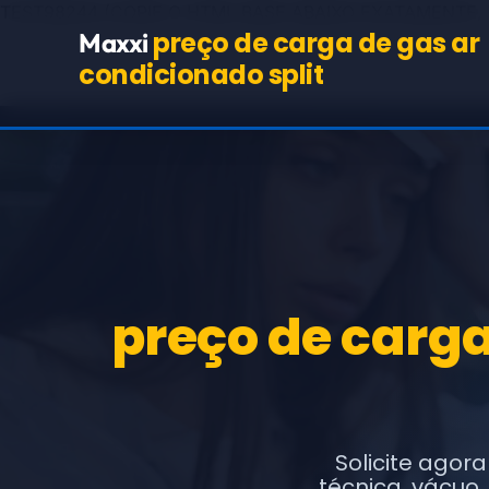
TEST98244
(COPIE O HTML BASE ABAIXO EXATAMENTE,
preço de carga de gas ar
Maxxi
condicionado split
preço de carga
Solicite agor
técnica, vácuo