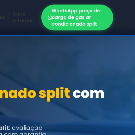
WhatsApp preço de
Onde
zes
carga de gas ar
Estamos
condicionado split
nado split
com
lit
: avaliação
a com garantia.