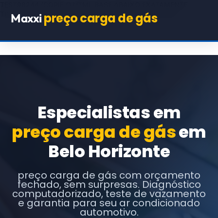
TEST98244
(COPIE O HTML BASE ABAIXO EXATAMENTE,
TROCANDO APENAS OS TEXTOS E URLs INDICADOS)
preço carga de gás
Maxxi
Especialistas em
preço carga de gás
em
Belo Horizonte
preço carga de gás com orçamento
fechado, sem surpresas. Diagnóstico
computadorizado, teste de vazamento
e garantia para seu ar condicionado
automotivo.