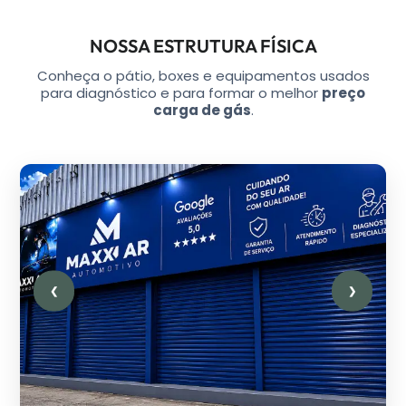
NOSSA ESTRUTURA FÍSICA
Conheça o pátio, boxes e equipamentos usados
para diagnóstico e para formar o melhor
preço
carga de gás
.
❮
❯