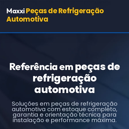
TEST98244
(COPIE O HTML BASE ABAIXO EXATAMENTE,
TROCANDO APENAS OS TEXTOS E URLs INDICADOS)
Peças de Refrigeração
Maxxi
Automotiva
peças de
Referência em
refrigeração
automotiva
Soluções em peças de refrigeração
automotiva com estoque completo,
garantia e orientação técnica para
instalação e performance máxima.