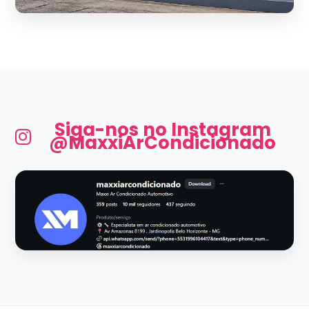
Siga-nos no Instagram
@MaxxiArCondicionado