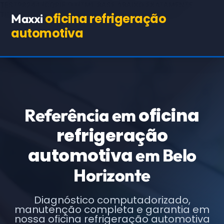
TEST98244
(COPIE O HTML BASE ABAIXO EXATAMENTE,
TROCANDO APENAS OS TEXTOS E URLs INDICADOS)
oficina refrigeração
Maxxi
automotiva
oficina
Referência em
refrigeração
automotiva
em Belo
Horizonte
Diagnóstico computadorizado,
manutenção completa e garantia em
nossa oficina refrigeração automotiva