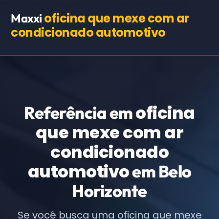
TEST98244
(COPIE O HTML BASE ABAIXO EXATAMENTE,
TROCANDO APENAS OS TEXTOS E URLs INDICADOS)
oficina que mexe com ar
Maxxi
condicionado automotivo
oficina
Referência em
que mexe com ar
condicionado
automotivo
em Belo
Horizonte
Se você busca uma oficina que mexe