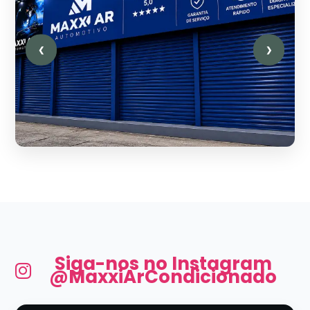
❮
❯
Siga-nos no Instagram
@MaxxiArCondicionado