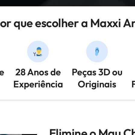
or que escolher a Maxxi A
e
28 Anos de
Peças 3D ou
Experiência
Originais
Elimine o Mau Ch