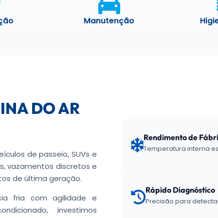
ação
Manutenção
Higi
CINA DO AR
Rendimento de Fábr
Temperatura interna est
eículos de passeio, SUVs e
xas, vazamentos discretos e
s de última geração.
Rápido Diagnóstico
ia fria com agilidade e
Precisão para detect
ndicionado, investimos