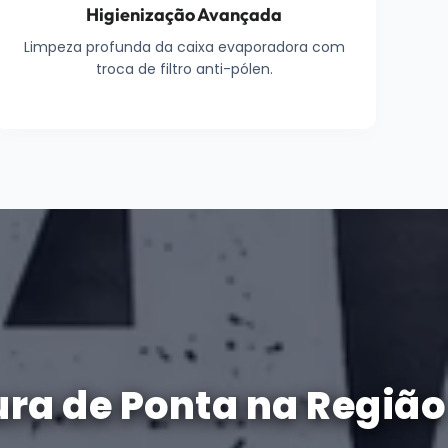
Higienização Avançada
Limpeza profunda da caixa evaporadora com
troca de filtro anti-pólen.
ura de Ponta na Região