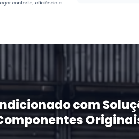
gar conforto, eficiência e
ondicionado com Solu
Componentes Originai