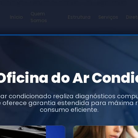
 TROCANDO APENAS OS TEXTOS E URLs INDICADOS)
Quem
Início
Estrutura
Serviços
Diret
Somos
Oficina do Ar Cond
 ar condicionado realiza diagnósticos comp
 e oferece garantia estendida para máxima 
consumo eficiente.