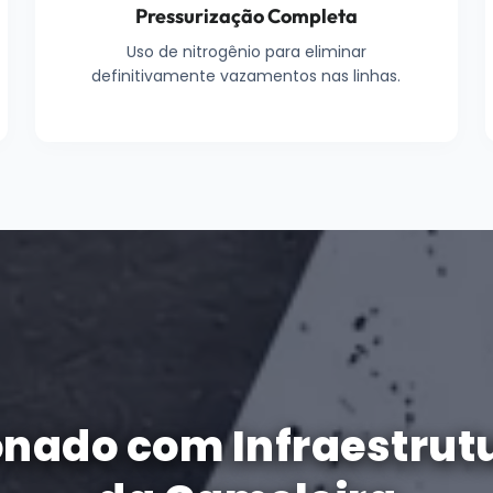
Pressurização Completa
Uso de nitrogênio para eliminar
definitivamente vazamentos nas linhas.
onado com Infraestrut