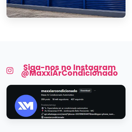
Siga-nos no Instagram
@MaxxiArCondicionado