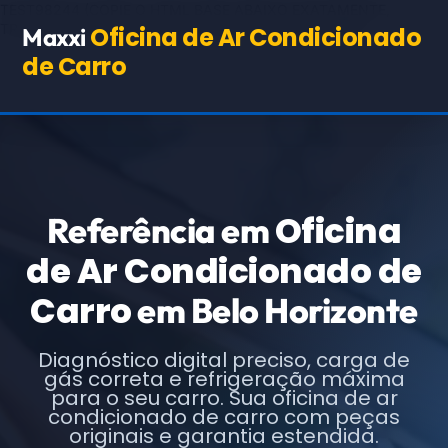
TEST98244
(COPIE O HTML BASE ABAIXO EXATAMENTE,
TROCANDO APENAS OS TEXTOS E URLs INDICADOS)
Oficina de Ar Condicionado
Maxxi
de Carro
Oficina
Referência em
de Ar Condicionado de
Carro
em Belo Horizonte
Diagnóstico digital preciso, carga de
gás correta e refrigeração máxima
para o seu carro. Sua oficina de ar
condicionado de carro com peças
originais e garantia estendida.