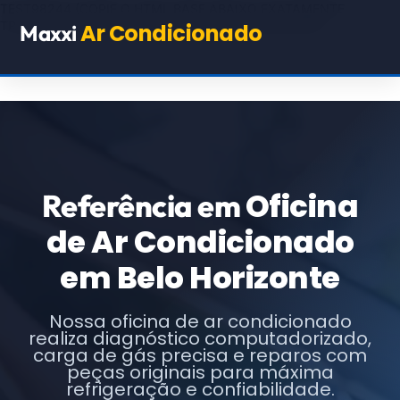
TEST98244
(COPIE O HTML BASE ABAIXO EXATAMENTE,
TROCANDO APENAS OS TEXTOS E URLs INDICADOS)
Ar Condicionado
Maxxi
Oficina
Referência em
de Ar Condicionado
em Belo Horizonte
Nossa oficina de ar condicionado
realiza diagnóstico computadorizado,
carga de gás precisa e reparos com
peças originais para máxima
refrigeração e confiabilidade.