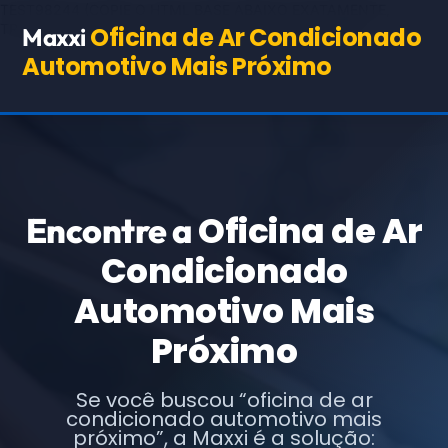
TEST98244
(COPIE O HTML BASE ABAIXO EXATAMENTE,
TROCANDO APENAS OS TEXTOS E URLs INDICADOS)
Oficina de Ar Condicionado
Maxxi
Automotivo Mais Próximo
Oficina de Ar
Encontre a
Condicionado
Automotivo Mais
Próximo
Se você buscou “oficina de ar
condicionado automotivo mais
próximo”, a Maxxi é a solução: