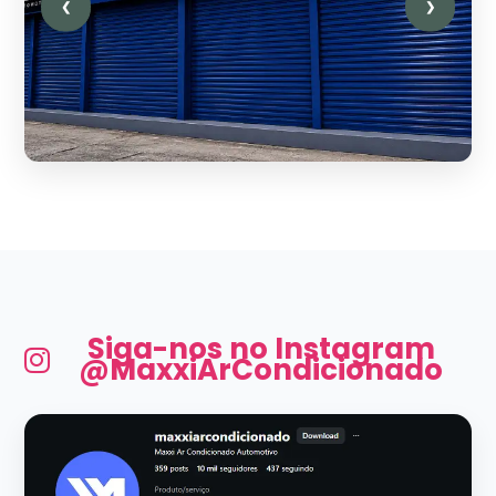
❮
❯
Siga-nos no Instagram
@MaxxiArCondicionado