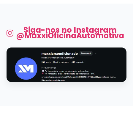
Siga-nos no Instagram
@MaxxiOficinaAutomotiva