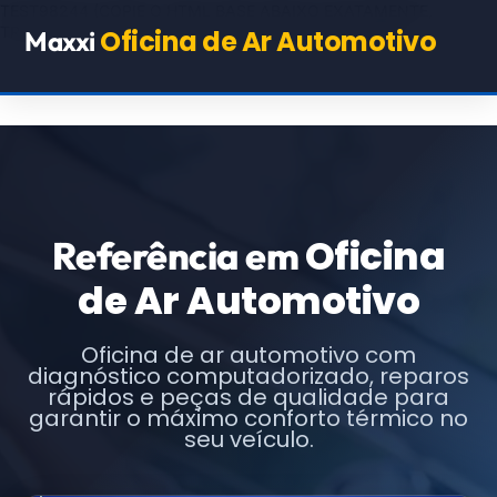
TEST98244
(COPIE O HTML BASE ABAIXO EXATAMENTE,
TROCANDO APENAS OS TEXTOS E URLs INDICADOS)
Oficina de Ar Automotivo
Maxxi
Oficina
Referência em
de Ar Automotivo
Oficina de ar automotivo com
diagnóstico computadorizado, reparos
rápidos e peças de qualidade para
garantir o máximo conforto térmico no
seu veículo.