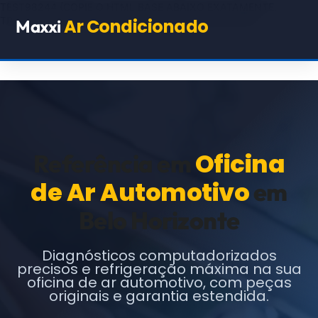
TEST98244
(COPIE O HTML BASE ABAIXO EXATAMENTE,
TROCANDO APENAS OS TEXTOS E URLs INDICADOS)
Ar Condicionado
Maxxi
Oficina
Referência em
de Ar Automotivo
em
Belo Horizonte
Diagnósticos computadorizados
precisos e refrigeração máxima na sua
oficina de ar automotivo, com peças
originais e garantia estendida.