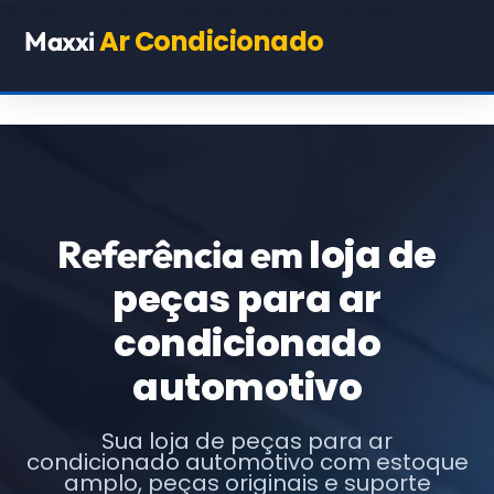
TEST98244
(COPIE O HTML BASE ABAIXO EXATAMENTE,
TROCANDO APENAS OS TEXTOS E URLs INDICADOS)
Ar Condicionado
Maxxi
loja de
Referência em
peças para ar
condicionado
automotivo
Sua loja de peças para ar
condicionado automotivo com estoque
amplo, peças originais e suporte