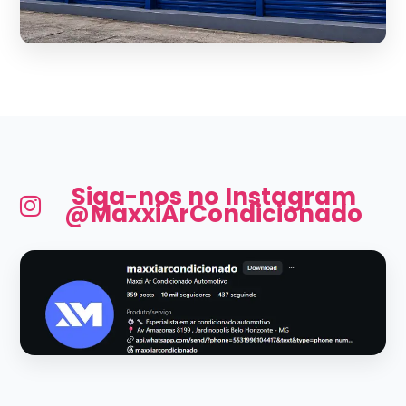
Siga-nos no Instagram
@MaxxiArCondicionado