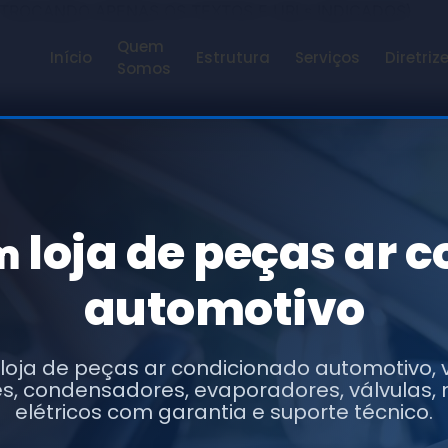
 TROCANDO APENAS OS TEXTOS E URLs INDICADOS)
Quem
Início
Estrutura
Serviços
Diretriz
Somos
loja de peças ar 
em
automotivo
 loja de peças ar condicionado automotivo,
, condensadores, evaporadores, válvulas,
elétricos com garantia e suporte técnico.