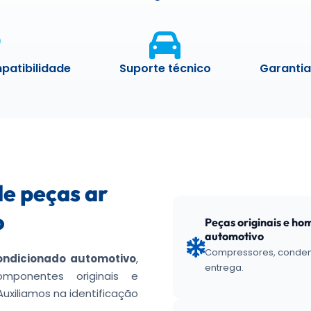
patibilidade
Suporte técnico
Garantia
e peças ar
o
Peças originais e ho
automotivo
Compressores, condens
ondicionado automotivo
,
entrega.
mponentes originais e
Auxiliamos na identificação