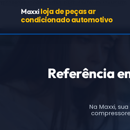
TEST98244
(COPIE O HTML BASE ABAIXO EXATAMENTE,
loja de peças ar
Maxxi
condicionado automotivo
Referência 
Na Maxxi, sua
compressores