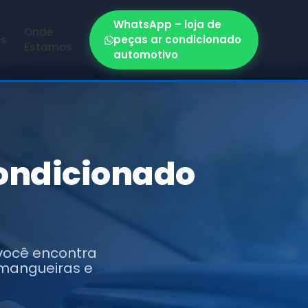
WhatsApp – loja de
Onde
es
peças ar condicionado
Estamos
automotivo
condicionado
 você encontra
 mangueiras e