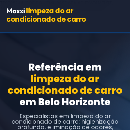
TEST98244
(COPIE O HTML BASE ABAIXO EXATAMENTE,
TROCANDO APENAS OS TEXTOS E URLs INDICADOS)
limpeza do ar
Maxxi
condicionado de carro
Referência em
limpeza do ar
condicionado de carro
em Belo Horizonte
Especialistas em limpeza do ar
condicionado de carro: higienização
profunda, eliminação de odores,