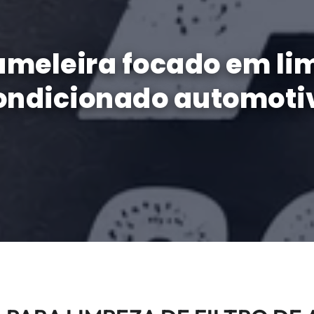
eleira focado em limp
ondicionado automoti