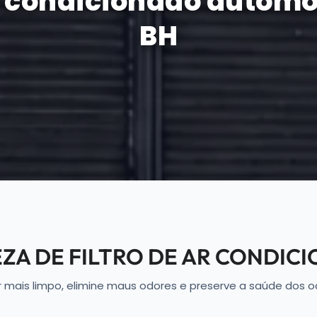
 ar condicionado autom
BH
PEZA DE FILTRO DE AR CONDI
r mais limpo, elimine maus odores e preserve a saúde dos 