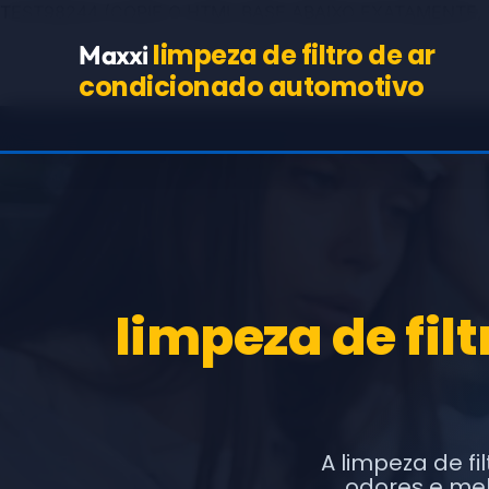
TEST98244
(COPIE O HTML BASE ABAIXO EXATAMENTE,
limpeza de filtro de ar
Maxxi
condicionado automotivo
limpeza de fil
A limpeza de fi
odores e mel