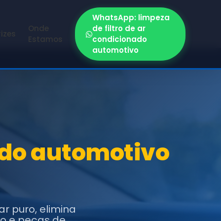
WhatsApp: limpeza
Onde
de filtro de ar
rizes
Estamos
condicionado
automotivo
nado automotivo
ar puro, elimina
co e peças de