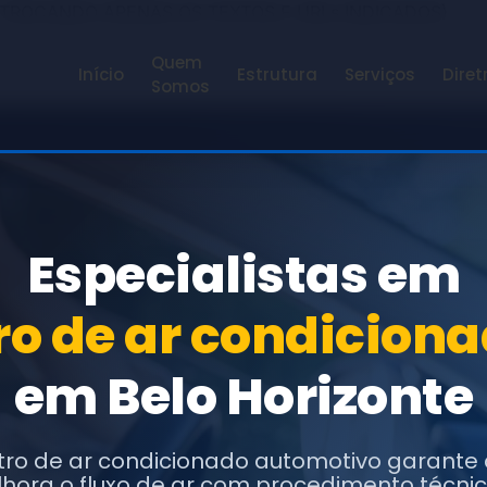
 TROCANDO APENAS OS TEXTOS E URLs INDICADOS)
Quem
Início
Estrutura
Serviços
Diret
Somos
Especialistas em
tro de ar condicio
em Belo Horizonte
ltro de ar condicionado automotivo garante 
hora o fluxo de ar com procedimento técni