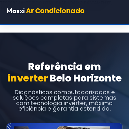
TEST98244
(COPIE O HTML BASE ABAIXO EXATAMENTE,
TROCANDO APENAS OS TEXTOS E URLs INDICADOS)
Ar Condicionado
Maxxi
Referência em
inverter
Belo Horizonte
Diagnósticos computadorizados e
soluções completas para sistemas
com tecnologia inverter, máxima
eficiência e garantia estendida.