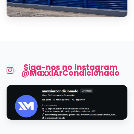
Siga-nos no Instagram
@MaxxiArCondicionado