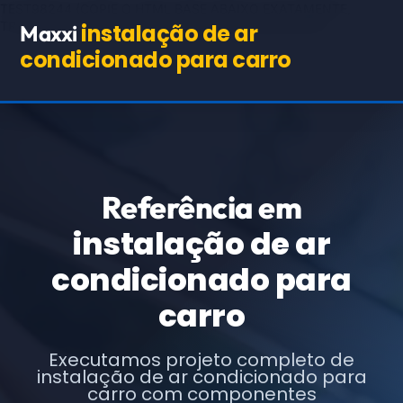
TEST98244
(COPIE O HTML BASE ABAIXO EXATAMENTE,
TROCANDO APENAS OS TEXTOS E URLs INDICADOS)
instalação de ar
Maxxi
condicionado para carro
Referência em
instalação de ar
condicionado para
carro
Executamos projeto completo de
instalação de ar condicionado para
carro com componentes