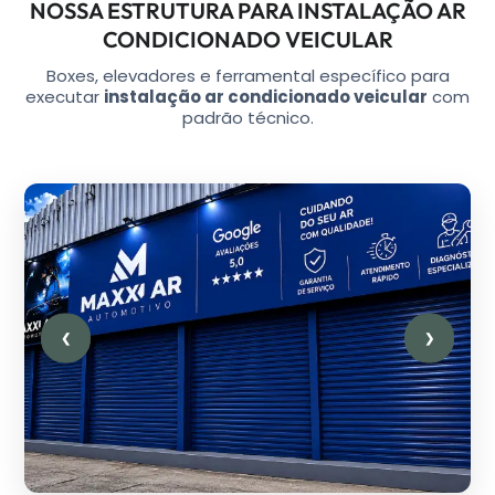
NOSSA ESTRUTURA PARA INSTALAÇÃO AR
CONDICIONADO VEICULAR
Boxes, elevadores e ferramental específico para
executar
instalação ar condicionado veicular
com
padrão técnico.
❮
❯