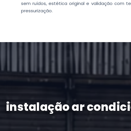
sem ruídos, estética original e validação com 
pressurização.
instalação ar condic