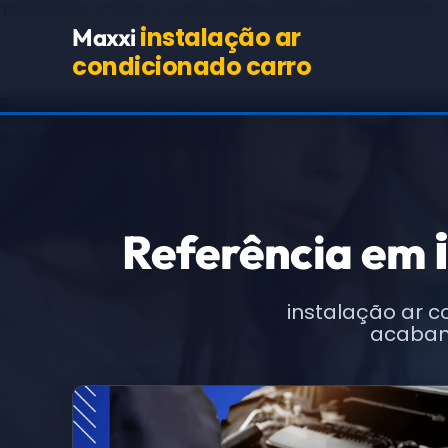
TEST98244
(COPIE O HTML BASE ABAIXO EXATAMENTE,
instalação ar
Maxxi
condicionado carro
Referência em
instalação ar 
acabame