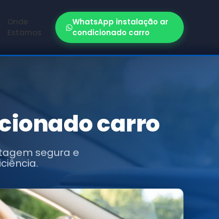
Onde
WhatsApp instalação ar
Estamos
condicionado carro
icionado carro
ntagem segura e
ciência.