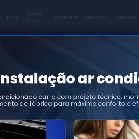
 TROCANDO APENAS OS TEXTOS E URLs INDICADOS)
Quem
Início
Estrutura
Serviços
Diretrizes
Somos
instalação ar cond
condicionado carro com projeto técnico, mo
nto de fábrica para máximo conforto e efi