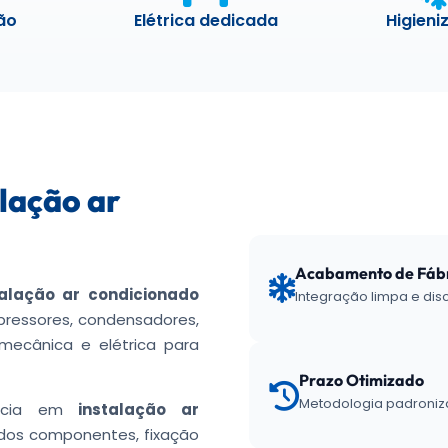
ão
Elétrica dedicada
Higieni
lação ar
Acabamento de Fáb
talação ar condicionado
Integração limpa e dis
ressores, condensadores,
mecânica e elétrica para
Prazo Otimizado
Metodologia padroniza
ência em
instalação ar
dos componentes, fixação