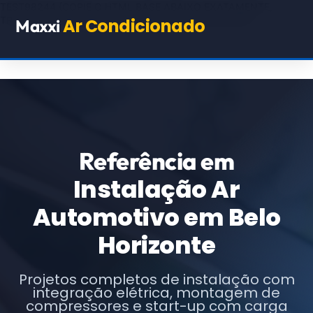
TEST98244
(COPIE O HTML BASE ABAIXO EXATAMENTE,
TROCANDO APENAS OS TEXTOS E URLs INDICADOS)
Ar Condicionado
Maxxi
Referência em
Instalação Ar
Automotivo em Belo
Horizonte
Projetos completos de instalação com
integração elétrica, montagem de
compressores e start-up com carga