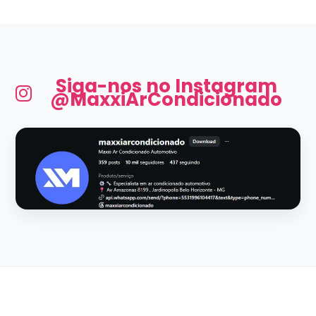
Siga-nos no Instagram
@MaxxiArCondicionado