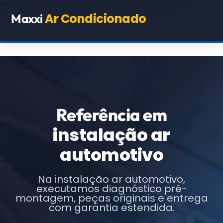
TEST98244
(COPIE O HTML BASE ABAIXO EXATAMENTE,
TROCANDO APENAS OS TEXTOS E URLs INDICADOS)
Ar Condicionado
Maxxi
Referência em
instalação ar
automotivo
Na instalação ar automotivo,
executamos diagnóstico pré-
montagem, peças originais e entrega
com garantia estendida.