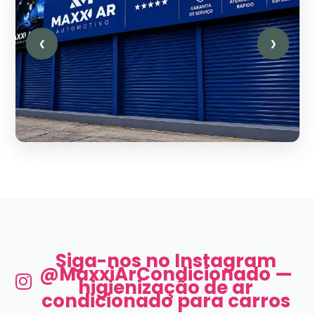
❮
❯
Siga-nos no Instagram
@MaxxiArCondicionado —
higienização de ar
condicionado para carros