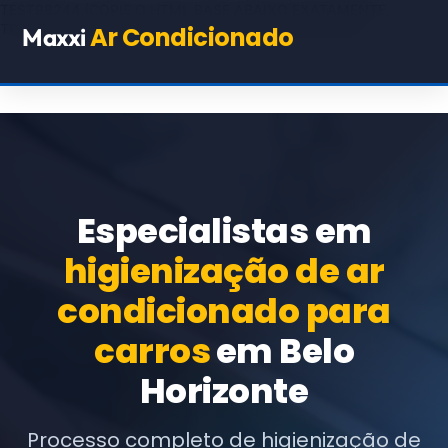
TEST98244
(COPIE O HTML BASE ABAIXO EXATAMENTE,
TROCANDO APENAS OS TEXTOS E URLs INDICADOS)
Ar Condicionado
Maxxi
Especialistas em
higienização de ar
condicionado para
carros
em Belo
Horizonte
Processo completo de higienização de