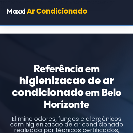
TEST98244
(COPIE O HTML BASE ABAIXO EXATAMENTE,
TROCANDO APENAS OS TEXTOS E URLs INDICADOS)
Ar Condicionado
Maxxi
Referência em
higienizacao de ar
condicionado
em Belo
Horizonte
Elimine odores, fungos e alergênicos
com higienizacao de ar condicionado
realizada por técnicos certificados,