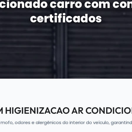
icionado carro com c
certificados
M HIGIENIZACAO AR CONDICI
fo, odores e alergênicos do interior do veículo, garanti