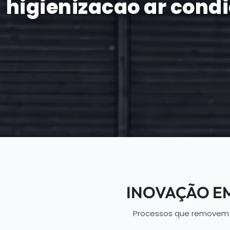
higienizacao ar cond
INOVAÇÃO E
Processos que removem mo