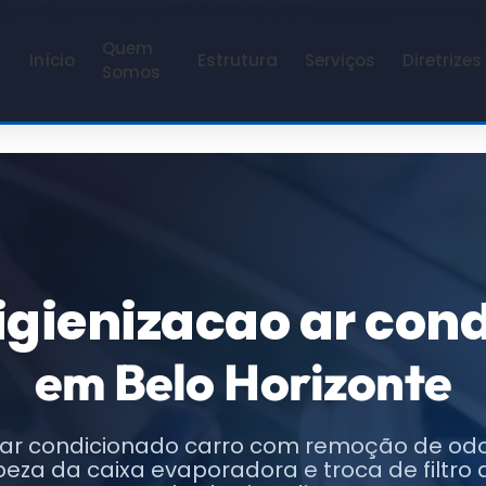
 Maxxi Belo Horizonte [/TITLE] [SLUG] higienizacao-ar-con
da da caixa evaporadora, dutos e filtro de cabine com eli
Quem
 TROCANDO APENAS OS TEXTOS E URLs INDICADOS)
Início
Estrutura
Serviços
Diretrizes
Somos
igienizacao ar con
em Belo Horizonte
 ar condicionado carro com remoção de odo
mpeza da caixa evaporadora e troca de filtro