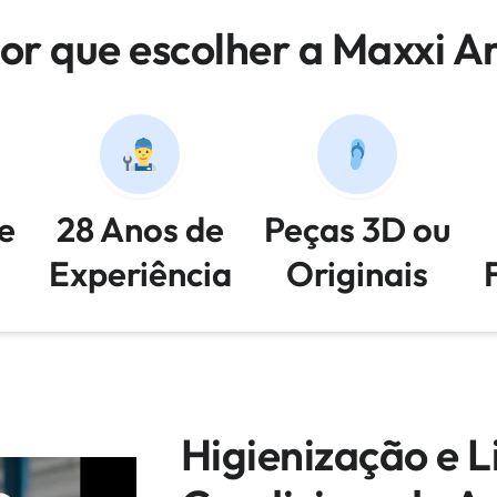
or que escolher a Maxxi A
e
28 Anos de
Peças 3D ou
Experiência
Originais
Higienização e 