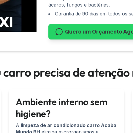
ácaros, fungos e bactérias.
Garantia de 90 dias em todos os se
Quero um Orçamento Ag
eu carro precisa de atençã
Ambiente interno sem
higiene?
A
limpeza de ar condicionado carro Acaba
Mundo BH
elimina microrganismos e