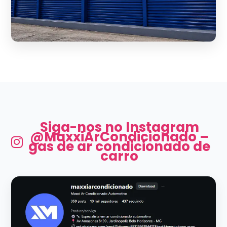
Siga-nos no Instagram
@MaxxiArCondicionado –
gas de ar condicionado de
carro