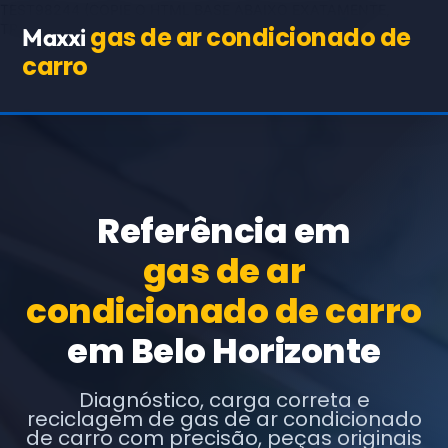
TEST98244
(COPIE O HTML BASE ABAIXO EXATAMENTE,
TROCANDO APENAS OS TEXTOS E URLs INDICADOS)
gas de ar condicionado de
Maxxi
carro
Referência em
gas de ar
condicionado de carro
em Belo Horizonte
Diagnóstico, carga correta e
reciclagem de gas de ar condicionado
de carro com precisão, peças originais