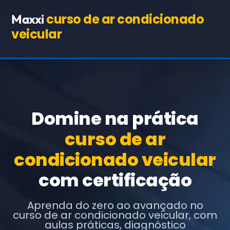
TEST98244
(COPIE O HTML BASE ABAIXO EXATAMENTE,
TROCANDO APENAS OS TEXTOS E URLs INDICADOS)
curso de ar condicionado
Maxxi
veicular
Domine na prática
curso de ar
condicionado veicular
com certificação
Aprenda do zero ao avançado no
curso de ar condicionado veicular, com
aulas práticas, diagnóstico