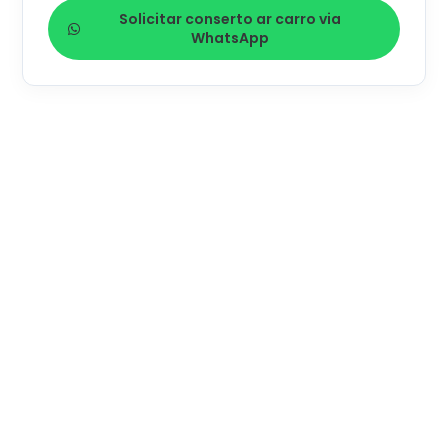
Solicitar conserto ar carro via
WhatsApp
MISSÃO
Oferecer as melhores soluções em conserto ar carro,
valorizando as exigências do consumidor e
apresentando diagnósticos honestos e precisos.