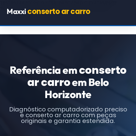
TEST98244
(COPIE O HTML BASE ABAIXO EXATAMENTE,
TROCANDO APENAS OS TEXTOS E URLs INDICADOS)
conserto ar carro
Maxxi
conserto
Referência em
ar carro
em Belo
Horizonte
Diagnóstico computadorizado preciso
e conserto ar carro com peças
originais e garantia estendida.