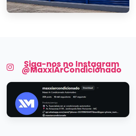
Siga-nos no Instagram
@MaxxiArCondicionado