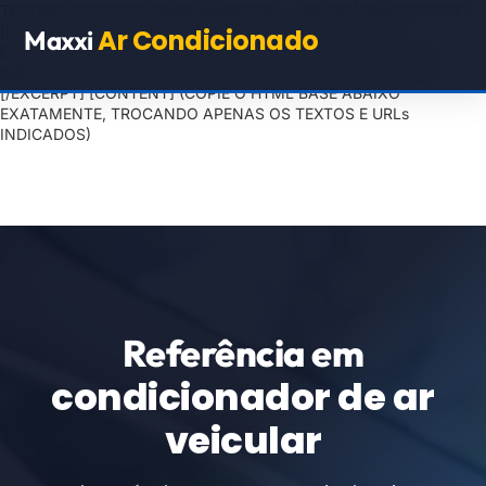
TEST98244
[TITLE] condicionador de ar veicular | Maxxi [/TITLE]
[SLUG] condicionador-de-ar-veicular [/SLUG] [EXCERPT]
Ar Condicionado
Maxxi
Especialistas em condicionador de ar veicular com diagnóstico
digital, manutenção completa, carga de gás e garantia rápida.
[/EXCERPT] [CONTENT] (COPIE O HTML BASE ABAIXO
EXATAMENTE, TROCANDO APENAS OS TEXTOS E URLs
INDICADOS)
Referência em
condicionador de ar
veicular