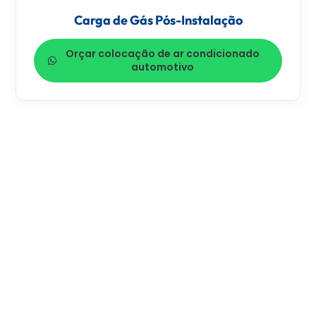
Carga de Gás Pós-Instalação
Orçar colocação de ar condicionado
automotivo
MISSÃO
Oferecer soluções completas e transparentes em
colocação de ar condicionado automotivo
,