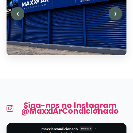
❮
❯
Siga-nos no Instagram
@MaxxiArCondicionado