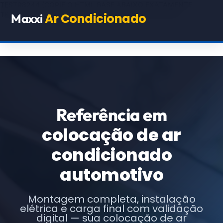
TEST98244
(COPIE O HTML BASE ABAIXO EXATAMENTE,
TROCANDO APENAS OS TEXTOS E URLs INDICADOS)
Ar Condicionado
Maxxi
Referência em
colocação de ar
condicionado
automotivo
Montagem completa, instalação
elétrica e carga final com validação
digital — sua colocação de ar