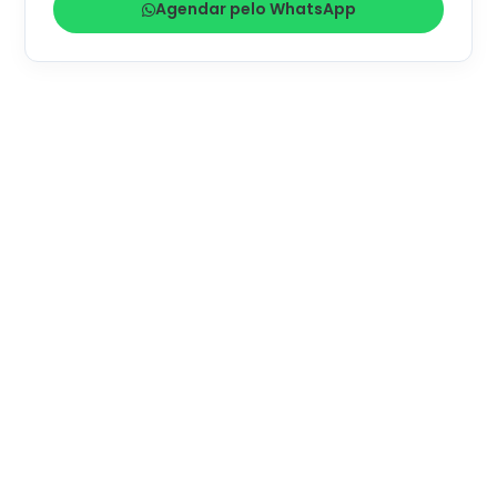
Agendar pelo WhatsApp
MISSÃO
Oferecer soluções completas e honestas em
carga
de gas ar condicionado veicular
, respeitando as
necessidades do cliente e garantindo desempenho
térmico com transparência e qualidade.