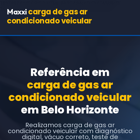
TEST98244
(COPIE O HTML BASE ABAIXO EXATAMENTE,
TROCANDO APENAS OS TEXTOS E URLs INDICADOS)
carga de gas ar
Maxxi
condicionado veicular
Referência em
carga de gas ar
condicionado veicular
em Belo Horizonte
Realizamos carga de gas ar
condicionado veicular com diagnóstico
digital, vácuo correto, teste de