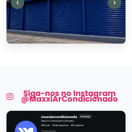
❮
❯
Siga-nos no Instagram
@MaxxiArCondicionado