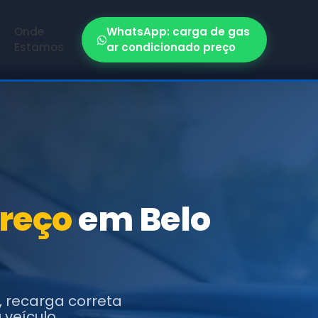
Onde
WhatsApp: carga de gas
Estamos
ar condicionado preço
preço
em Belo
 recarga correta
veículo.