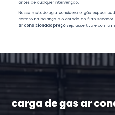
antes de qualquer intervenção.
Nossa metodologia considera o gás especificad
correto na balança e o estado do filtro secado
ar condicionado preço
seja assertivo e com o m
carga de gas ar co