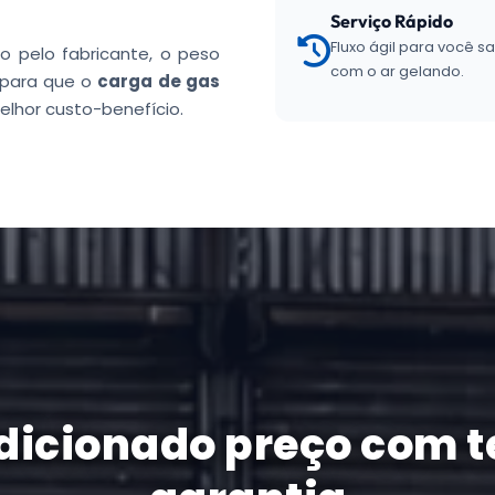
Serviço Rápido
Fluxo ágil para você s
o pelo fabricante, o peso
com o ar gelando.
r para que o
carga de gas
elhor custo-benefício.
ndicionado preço com t