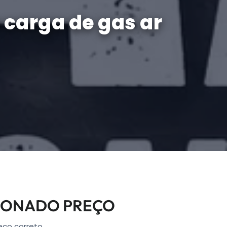
 carga de gas ar
CIONADO PREÇO
eço correto.