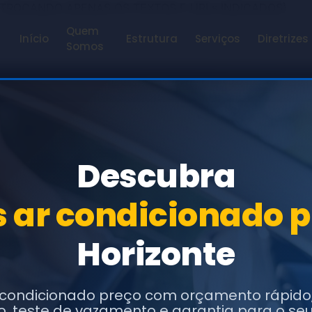
 TROCANDO APENAS OS TEXTOS E URLs INDICADOS)
Quem
Início
Estrutura
Serviços
Diretrizes
Somos
Descubra
s ar condicionado 
Horizonte
 condicionado preço com orçamento rápido,
o, teste de vazamento e garantia para o seu 