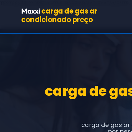
TEST98244
(COPIE O HTML BASE ABAIXO EXATAMENTE,
carga de gas ar
Maxxi
condicionado preço
carga de ga
carga de gas ar
por pes