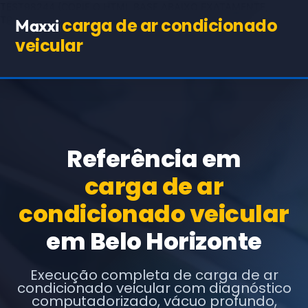
TEST98244
(COPIE O HTML BASE ABAIXO EXATAMENTE,
TROCANDO APENAS OS TEXTOS E URLs INDICADOS)
carga de ar condicionado
Maxxi
veicular
Referência em
carga de ar
condicionado veicular
em Belo Horizonte
Execução completa de carga de ar
condicionado veicular com diagnóstico
computadorizado, vácuo profundo,