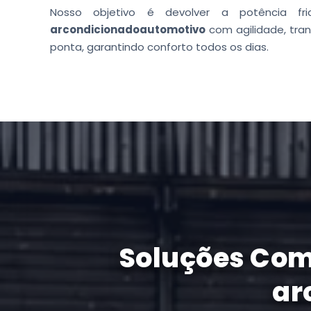
Nosso objetivo é devolver a potência f
arcondicionadoautomotivo
com agilidade, tran
ponta, garantindo conforto todos os dias.
Soluções Com
ar