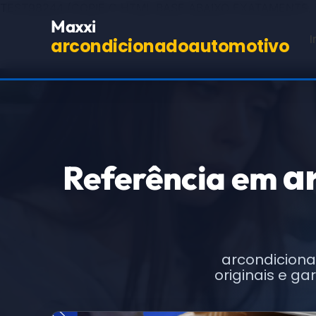
TEST98244
(COPIE O HTML BASE ABAIXO EXATAMENTE,
Maxxi
I
arcondicionadoautomotivo
a
Referência em
arcondicion
originais e g