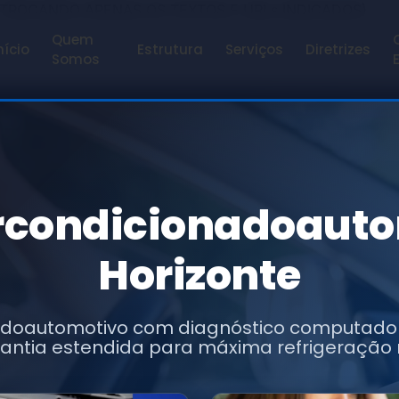
 TROCANDO APENAS OS TEXTOS E URLs INDICADOS)
Quem
nício
Estrutura
Serviços
Diretrizes
Somos
rcondicionadoauto
Horizonte
adoautomotivo com diagnóstico computador
arantia estendida para máxima refrigeração n