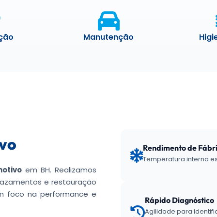
ação
Manutenção
Higi
vo
Rendimento de Fábr
Temperatura interna es
otivo
em BH. Realizamos
vazamentos e restauração
m foco na performance e
Rápido Diagnóstico
Agilidade para identi