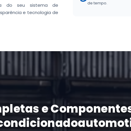
de tempo.
ria do seu sistema de
sparência e tecnologia de
pletas e Componentes
condicionadoautomot