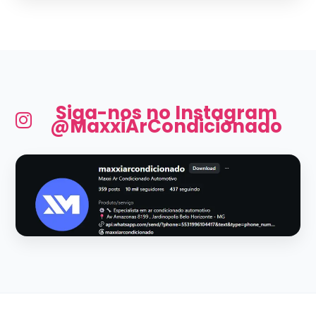
Siga-nos no Instagram
@MaxxiArCondicionado