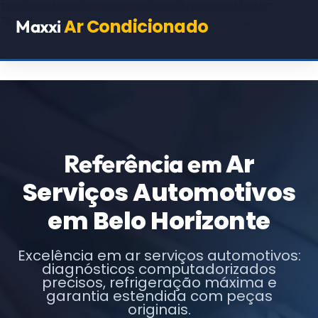
TEST98244
(COPIE O HTML BASE ABAIXO EXATAMENTE,
TROCANDO APENAS OS TEXTOS E URLs INDICADOS)
Ar Condicionado
Maxxi
Ar
Referência em
Serviços Automotivos
em Belo Horizonte
Excelência em ar serviços automotivos:
diagnósticos computadorizados
precisos, refrigeração máxima e
garantia estendida com peças
originais.