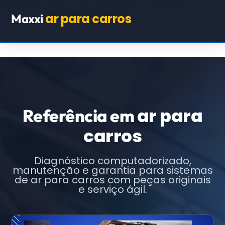
TEST98244
(COPIE O HTML BASE ABAIXO EXATAMENTE,
TROCANDO APENAS OS TEXTOS E URLs INDICADOS)
ar para carros
Maxxi
ar para
Referência em
carros
Diagnóstico computadorizado,
manutenção e garantia para sistemas
de ar para carros com peças originais
e serviço ágil.